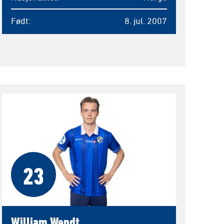
Født
8. jul. 2007
23
William Wendt