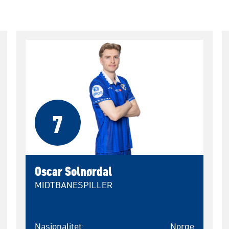
7
Oscar Solnørdal
MIDTBANESPILLER
Nasjonalitet
Norge