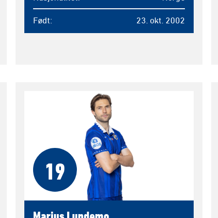
Født
23. okt. 2002
19
Marius Lundemo