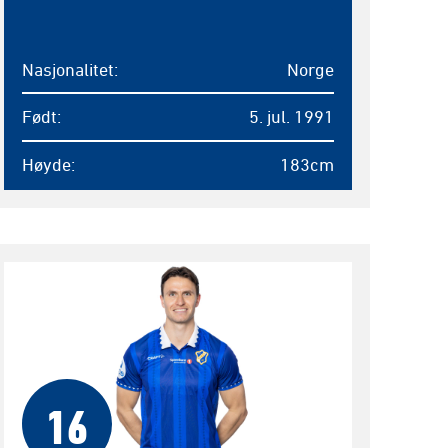
Nasjonalitet
Norge
Født
5. jul. 1991
Høyde
183cm
16