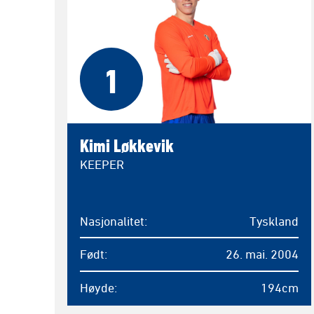
1
Kimi Løkkevik
KEEPER
Nasjonalitet
Tyskland
Født
26. mai. 2004
Høyde
194cm