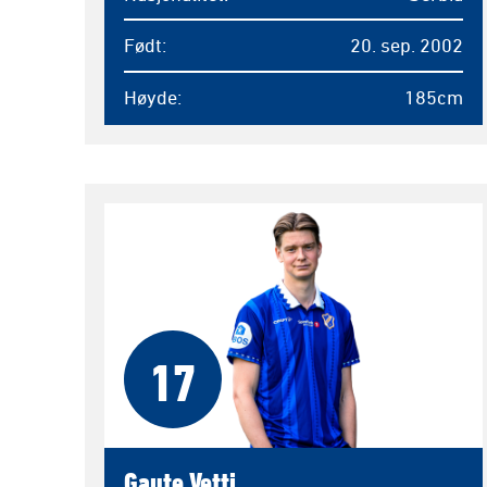
Født
20. sep. 2002
Høyde
185cm
17
Gaute Vetti