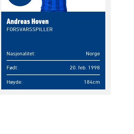
Andreas Hoven
FORSVARSSPILLER
Nasjonalitet
Norge
Født
20. feb. 1998
Høyde
184cm