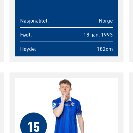
Nasjonalitet
Norge
Født
18. jan. 1993
Høyde
182cm
15