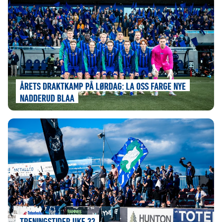
ÅRETS DRAKTKAMP PÅ LØRDAG: LA OSS FARGE NYE
NADDERUD BLAA