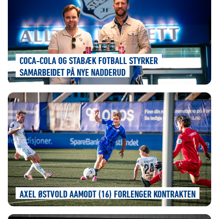
COCA-COLA OG STABÆK FOTBALL STYRKER
SAMARBEIDET PÅ NYE NADDERUD
AXEL ØSTVOLD AAMODT (16) FORLENGER KONTRAKTEN