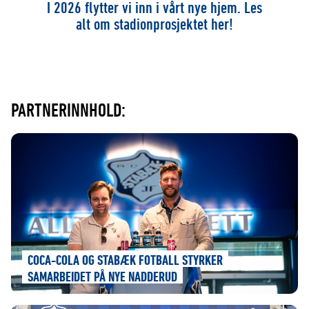
I 2026 flytter vi inn i vårt nye hjem. Les
alt om stadionprosjektet her!
PARTNERINNHOLD:
COCA-COLA OG STABÆK FOTBALL STYRKER
SAMARBEIDET PÅ NYE NADDERUD