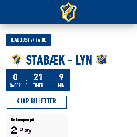
Forsiden
på
stabak.no
8.AUGUST // 16:00
STABÆK
-
LYN
0
21
9
DAGER
TIMER
MIN
KJØP BILLETTER
Se kampen på