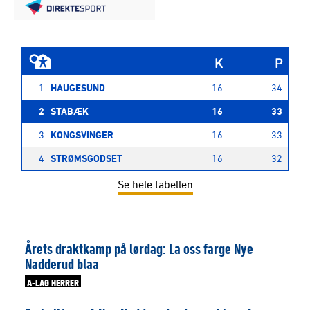
K
P
1
HAUGESUND
16
34
2
STABÆK
16
33
3
KONGSVINGER
16
33
4
STRØMSGODSET
16
32
Se hele tabellen
Årets draktkamp på lørdag: La oss farge Nye
Nadderud blaa
A-LAG HERRER