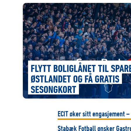
FLYTT BOLIGLÅNET TIL SPAR
ØSTLANDET OG FÅ GRATIS
SESONGKORT
ECIT øker sitt engasjement –
Stabæk Fotball ønsker Gastr