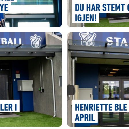
YE
DU HAR STEMT 
IGJEN!
LER I
HENRIETTE BLE
APRIL