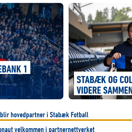
EBANK 1
STABÆK OG COL
VIDERE SAMMEN
 blir hovedpartner i Stabæk Fotball
onaut velkommen i partnernettverket