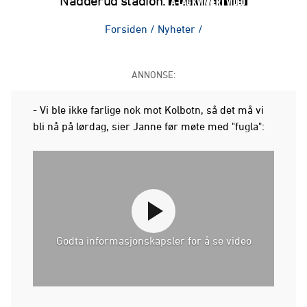
Nadderud stadion.
A-LAG KVINNER
VIDEO
Forsiden
/
Nyheter
/
ANNONSE:
- Vi ble ikke farlige nok mot Kolbotn, så det må vi
bli nå på lørdag, sier Janne før møte med "fugla":
Godta informasjonskapsler for å se video