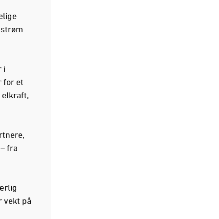
elige
ødstrøm
 i
 for et
elkraft,
rtnere,
– fra
ærlig
r vekt på