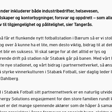
under inkluderer både industribedrifter, helsevesen,
lskaper og kontorbygninger, forsvar og oppdrett – som alle 
 til tilgjengelighet og pålitelighet, sier Tangerås.
nå får et flunkende nytt fotballstadion i Bærum så er vi sto
 over å kunne ha et lite, men desto viktig, bidrag til at de
t blir en suksess. Vi skal sørge for at det alltid er lys og
rende drift på stadion når Stabæk går på banen. Med vårt b
tte nye stadionet, og vårt bidrag i partnernettverket, så øns
 å styrke vinnerkulturen i Stabæk Fotball, sier daglig leder 
Dahlberg.
 i Stabæk Fotball sitt partnernettverk er en naturlig utvid
nergy Solutions engasjement for den store familien rundt 
rket er det mange spennende aktører som de håper å sama
lere prosjekter i årene fremover og spesielt bygg, elektro 