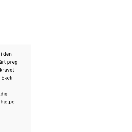
 i den
årt preg
 kravet
Ekeli.
ldig
 hjelpe