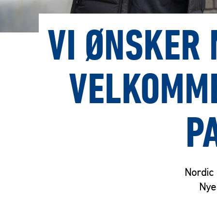
VI ØNSKER 
VELKOMME
P
Nordic 
Nye