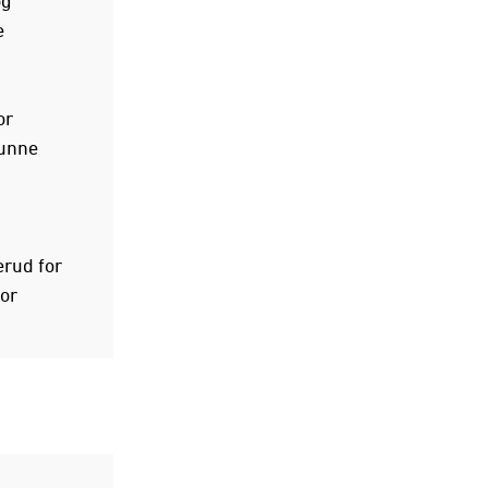
e
or
kunne
erud for
for