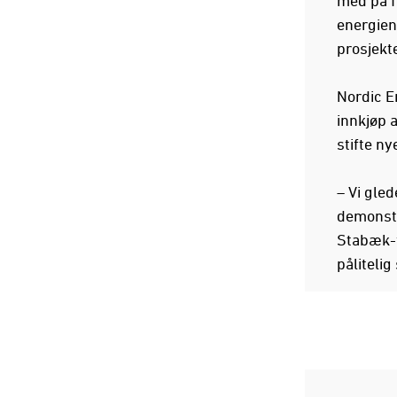
energien
prosjekt
Nordic E
innkjøp a
stifte ny
– Vi gled
demonstr
Stabæk-f
pålitelig