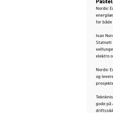
Pålite
Nordic E
energilø
for både 
Ivan Nor
Statnett 
velfunge
elektro 
Nordic E
og lever
prosjekte
Teknknisk
gode på 
driftssik