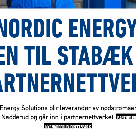
NORDIC ENERG
N TIL STABÆK
ARTNERNETTVE
Energy Solutions blir leverandør av nødstrømsan
 Nadderud og går inn i partnernettverket.
PARTNERIN
NYE NADDERUD IDRETTSPARK