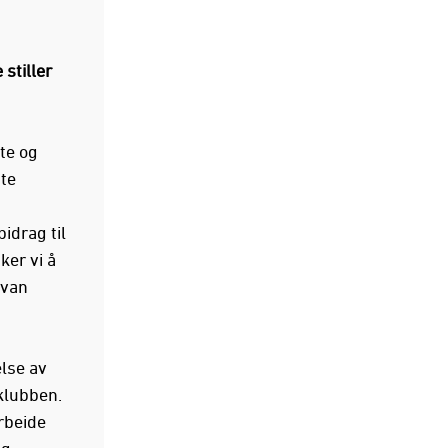
stiller
lte og
tte
idrag til
ker vi å
Ivan
else av
klubben.
rbeide
og