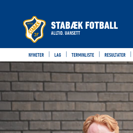
STABÆK FOTBALL
ALLTID. UANSETT
NYHETER
LAG
TERMINLISTE
RESULTATER