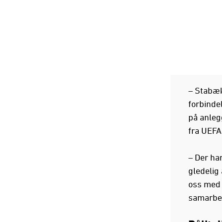
– Stabæk
forbinde
på anlegg
fra UEFA/
– Der har
gledelig
oss med 
samarbei