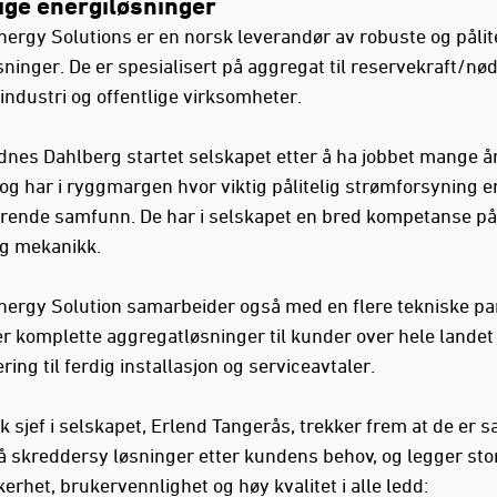
lige energiløsninger
nergy Solutions er en norsk leverandør av robuste og pålit
sninger. De er spesialisert på aggregat til reservekraft/n
industri og offentlige virksomheter.
dnes Dahlberg startet selskapet etter å ha jobbet mange år
og har i ryggmargen hvor viktig pålitelig strømforsyning er
rende samfunn. De har i selskapet en bred kompetanse på 
og mekanikk.
nergy Solution samarbeider også med en flere tekniske pa
er komplette aggregatløsninger til kunder over hele landet 
ring til ferdig installasjon og serviceavtaler.
 sjef i selskapet, Erlend Tangerås, trekker frem at de er s
å skreddersy løsninger etter kundens behov, og legger sto
kerhet, brukervennlighet og høy kvalitet i alle ledd: