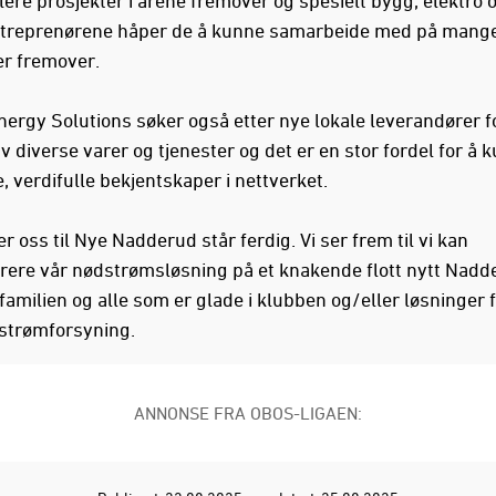
treprenørene håper de å kunne samarbeide med på mang
er fremover.
nergy Solutions søker også etter nye lokale leverandører f
v diverse varer og tjenester og det er en stor fordel for å 
e, verdifulle bekjentskaper i nettverket.
er oss til Nye Nadderud står ferdig. Vi ser frem til vi kan
ere vår nødstrømsløsning på et knakende flott nytt Nadd
amilien og alle som er glade i klubben og/eller løsninger 
 strømforsyning.
ANNONSE FRA OBOS-LIGAEN: