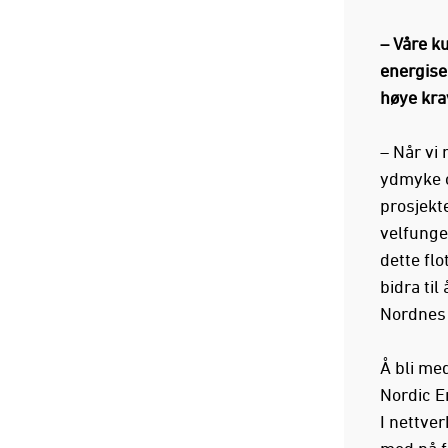
– Våre k
energise
høye krav
– Når vi 
ydmyke og
prosjekte
velfunge
dette flo
bidra til
Nordnes 
Å bli med
Nordic E
I nettve
med på f